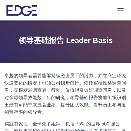
T
O
G
G
L
领导基础报告 Leader Basis
E
N
A
V
I
G
卓越的领导者需要能够持续激发员工的潜力，并在商业环境
A
T
快速变化的情况下引领公司稳步前行。依托霍根性格调查问
I
卷，霍根发展调查表，行动、价值观及偏好调查问卷，以及
O
对全球领导效能数十年的研究，领导基础报告协助组织识别
N
出最有可能带来显著业绩、提升团队效能、提升员工参与度
和留存率的领导者。
实践有效性：全球众多组织，包括 75% 的世界 500 强公