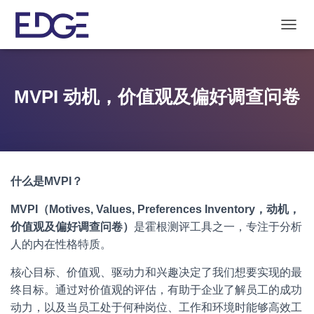
T
O
G
G
L
MVPI 动机，价值观及偏好调查问卷
E
N
A
V
I
G
什么是MVPI？
A
T
I
MVPI（Motives, Values, Preferences Inventory，动机，
O
价值观及偏好调查问卷）
是霍根测评工具之一，专注于分析
N
人的内在性格特质。
核心目标、价值观、驱动力和兴趣决定了我们想要实现的最
终目标。通过对价值观的评估，有助于企业了解员工的成功
动力，以及当员工处于何种岗位、工作和环境时能够高效工